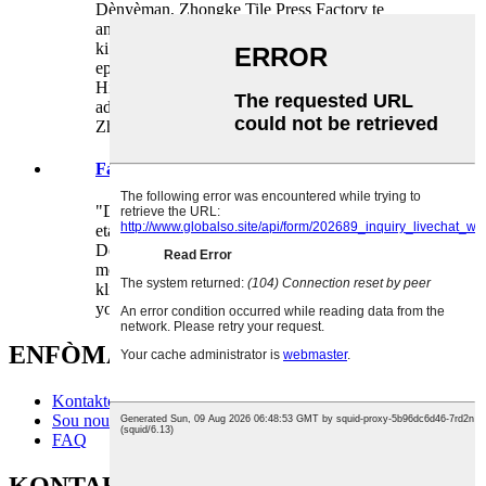
Dènyèman, Zhongke Tile Press Factory te
anonse lansman yon ekipman avanse gwo vitès,
ki gen pou objaktif pou amelyore sekirite wout la
epi bay chofè yo plis pwoteksyon serye. Sa a
Highway Guardrail Roll Forming Machine
adopte teknoloji avanse poukont devlope pa
Zhongk...
Faktori nou an te delivre machin nan
"Doub kouch machin mozayik twati" make yon
etap enpòtan nan endistri machin konstriksyon.
Dènyèman, yon gwo kantite "double kouch
mozayik fòme machin" te avèk siksè delivre bay
kliyan atravè lemond, siyal kòmansman an nan
yon nouvo epòk nan teknoloji konstriksyon....
ENFÒMASYON
Kontakte nou
Sou nou
FAQ
KONTAKTE NOU