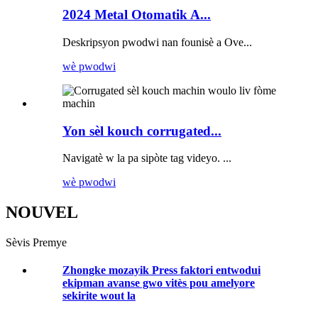
2024 Metal Otomatik A...
Deskripsyon pwodwi nan founisè a Ove...
wè pwodwi
Yon sèl kouch corrugated...
Navigatè w la pa sipòte tag videyo. ...
wè pwodwi
NOUVEL
Sèvis Premye
Zhongke mozayik Press faktori entwodui
ekipman avanse gwo vitès pou amelyore
sekirite wout la