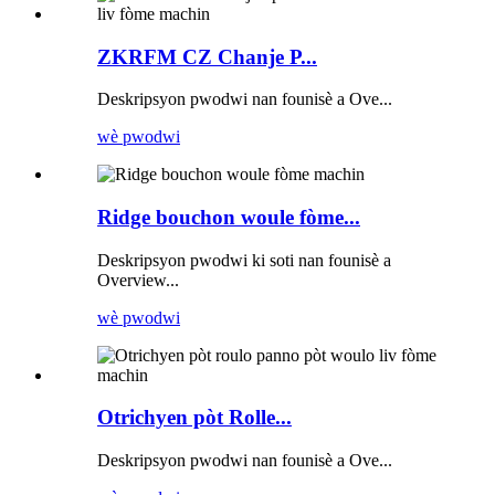
ZKRFM CZ Chanje P...
Deskripsyon pwodwi nan founisè a Ove...
wè pwodwi
Ridge bouchon woule fòme...
Deskripsyon pwodwi ki soti nan founisè a
Overview...
wè pwodwi
Otrichyen pòt Rolle...
Deskripsyon pwodwi nan founisè a Ove...