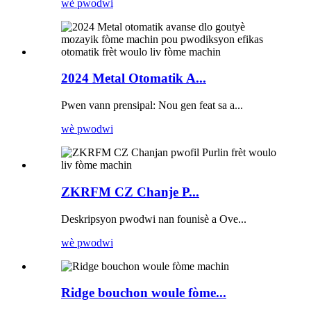
wè pwodwi
2024 Metal Otomatik A...
Pwen vann prensipal: Nou gen feat sa a...
wè pwodwi
ZKRFM CZ Chanje P...
Deskripsyon pwodwi nan founisè a Ove...
wè pwodwi
Ridge bouchon woule fòme...