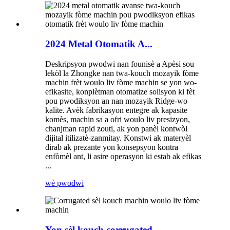
2024 Metal Otomatik A...
Deskripsyon pwodwi nan founisè a Apèsi sou
lekòl la Zhongke nan twa-kouch mozayik fòme
machin frèt woulo liv fòme machin se yon wo-
efikasite, konplètman otomatize solisyon ki fèt
pou pwodiksyon an nan mozayik Ridge-wo
kalite. Avèk fabrikasyon entegre ak kapasite
komès, machin sa a ofri woulo liv presizyon,
chanjman rapid zouti, ak yon panèl kontwòl
dijital itilizatè-zanmitay. Konstwi ak materyèl
dirab ak prezante yon konsepsyon kontra
enfòmèl ant, li asire operasyon ki estab ak efikas
...
wè pwodwi
Yon sèl kouch corrugated...