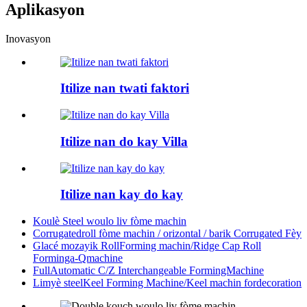
Aplikasyon
Inovasyon
Itilize nan twati faktori
Itilize nan do kay Villa
Itilize nan kay do kay
Koulè Steel woulo liv fòme machin
Corrugatedroll fòme machin / orizontal / barik Corrugated Fèy
Glacé mozayik RollForming machin/Ridge Cap Roll
Forminga-Qmachine
FullAutomatic C/Z Interchangeable FormingMachine
Limyè steelKeel Forming Machine/Keel machin fordecoration