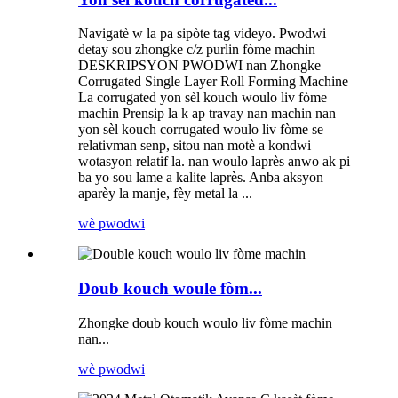
Navigatè w la pa sipòte tag videyo. Pwodwi
detay sou zhongke c/z purlin fòme machin
DESKRIPSYON PWODWI nan Zhongke
Corrugated Single Layer Roll Forming Machine
La corrugated yon sèl kouch woulo liv fòme
machin Prensip la k ap travay nan machin nan
yon sèl kouch corrugated woulo liv fòme se
relativman senp, sitou nan motè a kondwi
wotasyon relatif la. nan woulo laprès anwo ak pi
ba yo sou lame a kalite laprès. Anba aksyon
aparèy la manje, fèy metal la ...
wè pwodwi
Doub kouch woule fòm...
Zhongke doub kouch woulo liv fòme machin
nan...
wè pwodwi