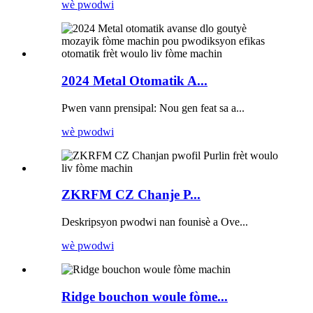
wè pwodwi
2024 Metal Otomatik A...
Pwen vann prensipal: Nou gen feat sa a...
wè pwodwi
ZKRFM CZ Chanje P...
Deskripsyon pwodwi nan founisè a Ove...
wè pwodwi
Ridge bouchon woule fòme...