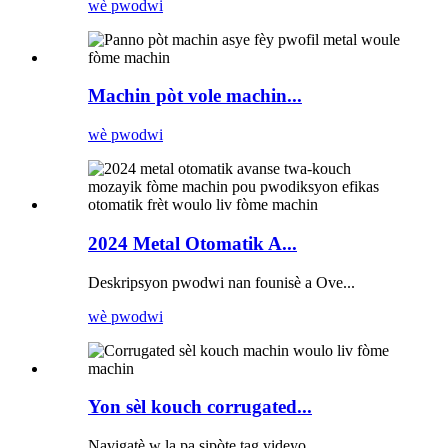
wè pwodwi
Machin pòt vole machin...
wè pwodwi
2024 Metal Otomatik A...
Deskripsyon pwodwi nan founisè a Ove...
wè pwodwi
Yon sèl kouch corrugated...
Navigatè w la pa sipòte tag videyo. ...