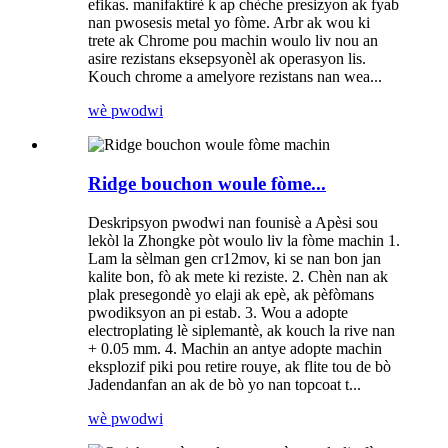
efikas. manifaktirè k ap chèche presizyon ak fyab
nan pwosesis metal yo fòme. Arbr ak wou ki
trete ak Chrome pou machin woulo liv nou an
asire rezistans eksepsyonèl ak operasyon lis.
Kouch chrome a amelyore rezistans nan wea...
wè pwodwi
Ridge bouchon woule fòme...
Deskripsyon pwodwi nan founisè a Apèsi sou
lekòl la Zhongke pòt woulo liv la fòme machin 1.
Lam la sèlman gen cr12mov, ki se nan bon jan
kalite bon, fò ak mete ki reziste. 2. Chèn nan ak
plak presegondè yo elaji ak epè, ak pèfòmans
pwodiksyon an pi estab. 3. Wou a adopte
electroplating lè siplemantè, ak kouch la rive nan
+ 0.05 mm. 4. Machin an antye adopte machin
eksplozif piki pou retire rouye, ak flite tou de bò
Jadendanfan an ak de bò yo nan topcoat t...
wè pwodwi