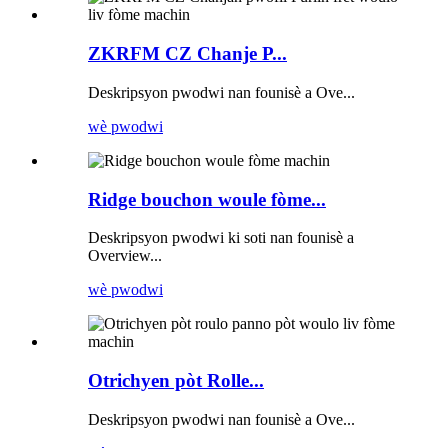
ZKRFM CZ Chanje P...
Deskripsyon pwodwi nan founisè a Ove...
wè pwodwi
Ridge bouchon woule fòme...
Deskripsyon pwodwi ki soti nan founisè a
Overview...
wè pwodwi
Otrichyen pòt Rolle...
Deskripsyon pwodwi nan founisè a Ove...