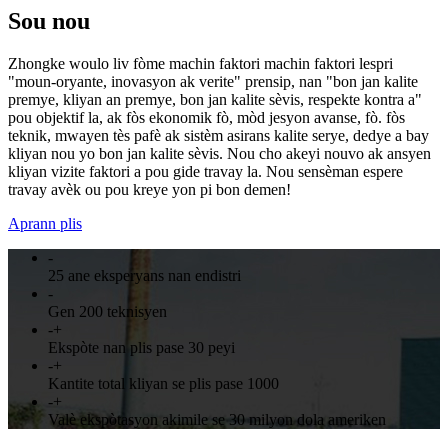
Sou nou
Zhongke woulo liv fòme machin faktori machin faktori lespri
"moun-oryante, inovasyon ak verite" prensip, nan "bon jan kalite
premye, kliyan an premye, bon jan kalite sèvis, respekte kontra a"
pou objektif la, ak fòs ekonomik fò, mòd jesyon avanse, fò. fòs
teknik, mwayen tès pafè ak sistèm asirans kalite serye, dedye a bay
kliyan nou yo bon jan kalite sèvis. Nou cho akeyi nouvo ak ansyen
kliyan vizite faktori a pou gide travay la. Nou sensèman espere
travay avèk ou pou kreye yon pi bon demen!
Aprann plis
-
25 ane eksperyans nan endistri
-
Gen 200 teknisyen
-
+
Ekspòte nan plis pase 30 peyi
-
+
Kantite total kliyan se plis pase 1000
-
+
Valè ekspòtasyon akimile se 30 milyon dola ameriken