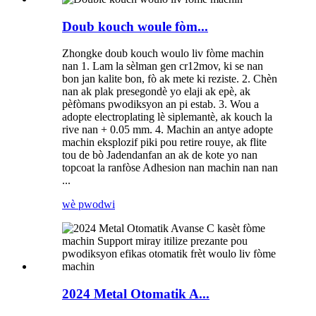
Doub kouch woule fòm...
Zhongke doub kouch woulo liv fòme machin
nan 1. Lam la sèlman gen cr12mov, ki se nan
bon jan kalite bon, fò ak mete ki reziste. 2. Chèn
nan ak plak presegondè yo elaji ak epè, ak
pèfòmans pwodiksyon an pi estab. 3. Wou a
adopte electroplating lè siplemantè, ak kouch la
rive nan + 0.05 mm. 4. Machin an antye adopte
machin eksplozif piki pou retire rouye, ak flite
tou de bò Jadendanfan an ak de kote yo nan
topcoat la ranfòse Adhesion nan machin nan nan
...
wè pwodwi
2024 Metal Otomatik A...