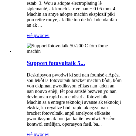
estab. 3. Wou a adopte electroplating lè
siplemantè, ak kouch la rive nan + 0.05 mm. 4.
Machin an antye adopte machin eksplozif piki
pou retire rouye, ak flite tou de bò Jadendanfan
an ak ...
wè pwodwi
Support fotovoltaik 5...
Deskripsyon pwodwi ki soti nan founisè a Apèsi
sou lekòl la fotovoltaik bracket machin bòdi, kòm
yon ekipman pwodiksyon efikas nan jaden an
nan nouvo enèji, fèt pou satisfè bezwen yo nan
devlopman rapid nan endistri a fotovoltaik.
Machin sa a entegre teknoloji avanse ak teknoloji
ekskiz, ka reyalize bòdi rapid ak egzat nan
bracket fotovoltaik, anpil amelyore efikasite
pwodiksyon ak bon jan kalite pwodwi. Sistèm
kontwòl entèlijan, operasyon fasil, ba...
wè pwodwi