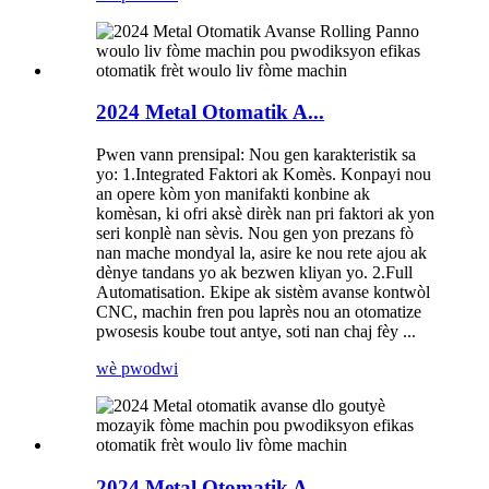
2024 Metal Otomatik A...
Pwen vann prensipal: Nou gen karakteristik sa
yo: 1.Integrated Faktori ak Komès. Konpayi nou
an opere kòm yon manifakti konbine ak
komèsan, ki ofri aksè dirèk nan pri faktori ak yon
seri konplè nan sèvis. Nou gen yon prezans fò
nan mache mondyal la, asire ke nou rete ajou ak
dènye tandans yo ak bezwen kliyan yo. 2.Full
Automatisation. Ekipe ak sistèm avanse kontwòl
CNC, machin fren pou laprès nou an otomatize
pwosesis koube tout antye, soti nan chaj fèy ...
wè pwodwi
2024 Metal Otomatik A...