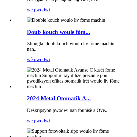
wè pwodwi
Doub kouch woule fòm...
Zhongke doub kouch woulo liv fòme machin
nan...
wè pwodwi
2024 Metal Otomatik A...
Deskripsyon pwodwi nan founisè a Ove...
wè pwodwi