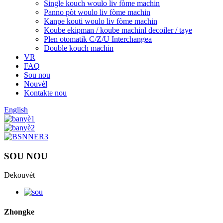
Single kouch woulo liv fòme machin
Panno pòt woulo liv fòme machin
Kanpe kouti woulo liv fòme machin
Koube ekipman / koube machinl decoiler / taye
Plen otomatik C/Z/U Interchangea
Double kouch machin
VR
FAQ
Sou nou
Nouvèl
Kontakte nou
English
SOU NOU
Dekouvèt
Zhongke