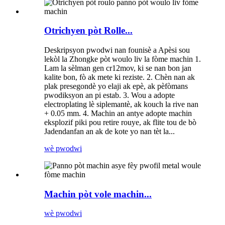
Otrichyen pòt Rolle...
Deskripsyon pwodwi nan founisè a Apèsi sou
lekòl la Zhongke pòt woulo liv la fòme machin 1.
Lam la sèlman gen cr12mov, ki se nan bon jan
kalite bon, fò ak mete ki reziste. 2. Chèn nan ak
plak presegondè yo elaji ak epè, ak pèfòmans
pwodiksyon an pi estab. 3. Wou a adopte
electroplating lè siplemantè, ak kouch la rive nan
+ 0.05 mm. 4. Machin an antye adopte machin
eksplozif piki pou retire rouye, ak flite tou de bò
Jadendanfan an ak de kote yo nan tèt la...
wè pwodwi
Machin pòt vole machin...
wè pwodwi