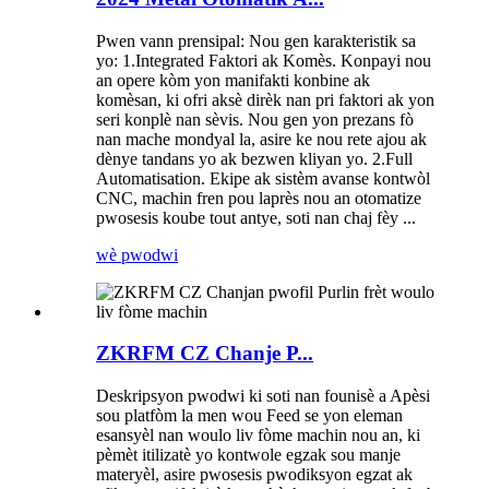
Pwen vann prensipal: Nou gen karakteristik sa
yo: 1.Integrated Faktori ak Komès. Konpayi nou
an opere kòm yon manifakti konbine ak
komèsan, ki ofri aksè dirèk nan pri faktori ak yon
seri konplè nan sèvis. Nou gen yon prezans fò
nan mache mondyal la, asire ke nou rete ajou ak
dènye tandans yo ak bezwen kliyan yo. 2.Full
Automatisation. Ekipe ak sistèm avanse kontwòl
CNC, machin fren pou laprès nou an otomatize
pwosesis koube tout antye, soti nan chaj fèy ...
wè pwodwi
ZKRFM CZ Chanje P...
Deskripsyon pwodwi ki soti nan founisè a Apèsi
sou platfòm la men wou Feed se yon eleman
esansyèl nan woulo liv fòme machin nou an, ki
pèmèt itilizatè yo kontwole egzak sou manje
materyèl, asire pwosesis pwodiksyon egzat ak