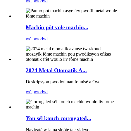
wè pwodwi
Machin pòt vole machin...
wè pwodwi
2024 Metal Otomatik A...
Deskripsyon pwodwi nan founisè a Ove...
wè pwodwi
Yon sèl kouch corrugated...
Navigatè w la pa sipòte tag videyo. ...