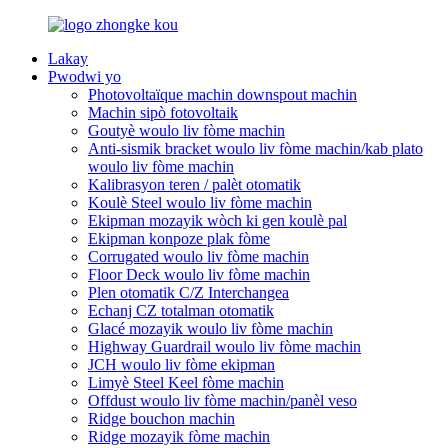
Lakay
Pwodwi yo
Photovoltaïque machin downspout machin
Machin sipò fotovoltaik
Goutyè woulo liv fòme machin
Anti-sismik bracket woulo liv fòme machin/kab plato
woulo liv fòme machin
Kalibrasyon teren / palèt otomatik
Koulè Steel woulo liv fòme machin
Ekipman mozayik wòch ki gen koulè pal
Ekipman konpoze plak fòme
Corrugated woulo liv fòme machin
Floor Deck woulo liv fòme machin
Plen otomatik C/Z Interchangea
Echanj CZ totalman otomatik
Glacé mozayik woulo liv fòme machin
Highway Guardrail woulo liv fòme machin
JCH woulo liv fòme ekipman
Limyè Steel Keel fòme machin
Offdust woulo liv fòme machin/panèl veso
Ridge bouchon machin
Ridge mozayik fòme machin