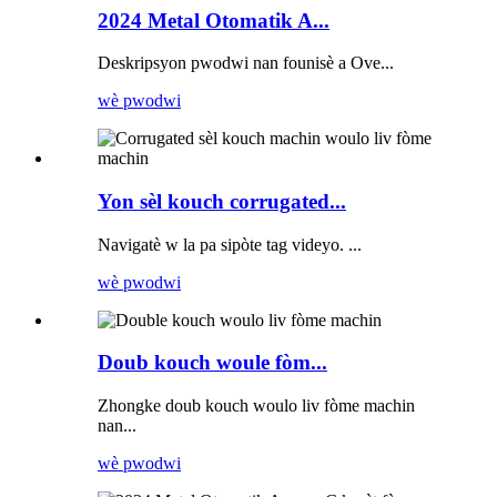
2024 Metal Otomatik A...
Deskripsyon pwodwi nan founisè a Ove...
wè pwodwi
Yon sèl kouch corrugated...
Navigatè w la pa sipòte tag videyo. ...
wè pwodwi
Doub kouch woule fòm...
Zhongke doub kouch woulo liv fòme machin
nan...
wè pwodwi