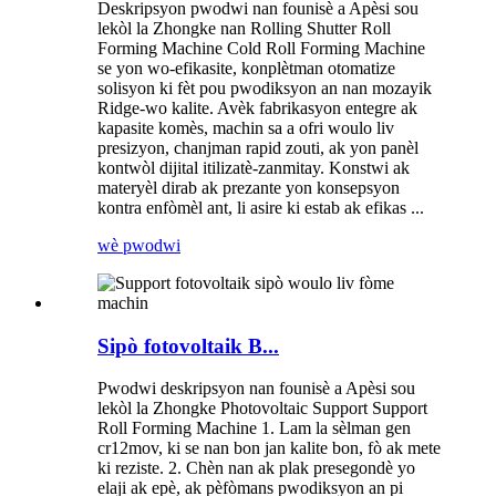
Deskripsyon pwodwi nan founisè a Apèsi sou
lekòl la Zhongke nan Rolling Shutter Roll
Forming Machine Cold Roll Forming Machine
se yon wo-efikasite, konplètman otomatize
solisyon ki fèt pou pwodiksyon an nan mozayik
Ridge-wo kalite. Avèk fabrikasyon entegre ak
kapasite komès, machin sa a ofri woulo liv
presizyon, chanjman rapid zouti, ak yon panèl
kontwòl dijital itilizatè-zanmitay. Konstwi ak
materyèl dirab ak prezante yon konsepsyon
kontra enfòmèl ant, li asire ki estab ak efikas ...
wè pwodwi
Sipò fotovoltaik B...
Pwodwi deskripsyon nan founisè a Apèsi sou
lekòl la Zhongke Photovoltaic Support Support
Roll Forming Machine 1. Lam la sèlman gen
cr12mov, ki se nan bon jan kalite bon, fò ak mete
ki reziste. 2. Chèn nan ak plak presegondè yo
elaji ak epè, ak pèfòmans pwodiksyon an pi