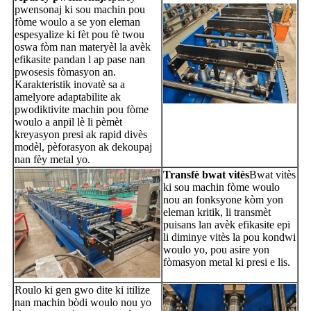
pwensonaj ki sou machin pou
fòme woulo a se yon eleman
espesyalize ki fèt pou fè twou
oswa fòm nan materyèl la avèk
efikasite pandan l ap pase nan
pwosesis fòmasyon an.
Karakteristik inovatè sa a
amelyore adaptabilite ak
pwodiktivite machin pou fòme
woulo a anpil lè li pèmèt
kreyasyon presi ak rapid divès
modèl, pèforasyon ak dekoupaj
nan fèy metal yo.
Transfè bwat vitès
Bwat vitès
ki sou machin fòme woulo
nou an fonksyone kòm yon
eleman kritik, li transmèt
puisans lan avèk efikasite epi
li diminye vitès la pou kondwi
woulo yo, pou asire yon
fòmasyon metal ki presi e lis.
Roulo ki gen gwo dite ki itilize
nan machin bòdi woulo nou yo