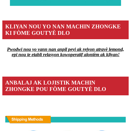
KLIYAN NOU YO NAN MACHIN ZHONGKE
KI FÒME GOUTYÈ DLO
Pwodwi nou yo vann nan anpil peyi ak rejyon atravè lemond,
epi nou te etabli relasyon kowoperatif alontèm ak kliyan!
ANBALAJ AK LOJISTIK MACHIN
ZHONGKE POU FÒME GOUTYÈ DLO