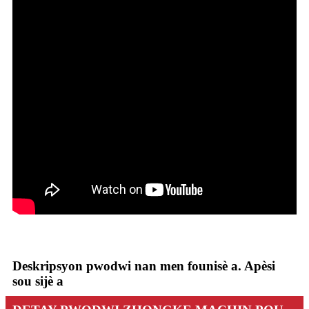
Deskripsyon pwodwi nan men founisè a. Apèsi
sou sijè a