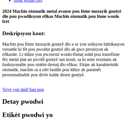
2024 Machin otomatik metal avanse pou fòme mozayik goutyè
dlo pou pwodiksyon efikas Machin otomatik pou fòme woulo
frèt
Deskripsyon kout:
Machin pou fòme mozayik goutyè dlo a se yon solisyon fabrikasyon
versatile ki fèt pou pwodui goutyè dlo ak gwo presizyon ak
efikasite. Li itilize yon pwosesis woulo-fòmaj solid pou transfòme
fèy metal plat an pwofil goutyè san kouti, sa ki asire rezistans ak
fonksyonalite pou sistèm drenaj dlo efikas. Ekipe ak karakteristik
otomatik, machin sa a ofri fasilite pou itilize ak paramèt
personnalisable pou divès kalite desen goutyè.
Voye yon imèl ban nou
Detay pwodwi
Etikèt pwodwi yo