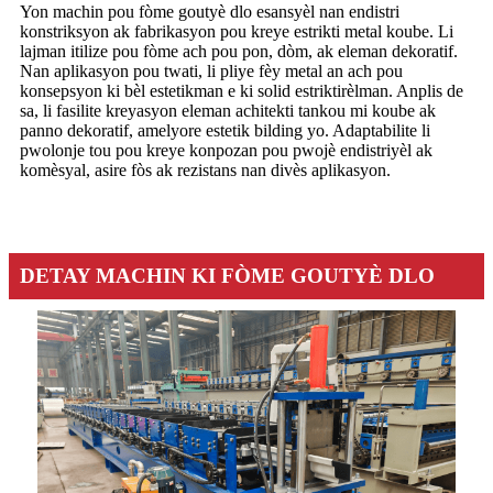
Yon machin pou fòme goutyè dlo esansyèl nan endistri
konstriksyon ak fabrikasyon pou kreye estrikti metal koube. Li
lajman itilize pou fòme ach pou pon, dòm, ak eleman dekoratif.
Nan aplikasyon pou twati, li pliye fèy metal an ach pou
konsepsyon ki bèl estetikman e ki solid estriktirèlman. Anplis de
sa, li fasilite kreyasyon eleman achitekti tankou mi koube ak
panno dekoratif, amelyore estetik bilding yo. Adaptabilite li
pwolonje tou pou kreye konpozan pou pwojè endistriyèl ak
komèsyal, asire fòs ak rezistans nan divès aplikasyon.
DETAY MACHIN KI FÒME GOUTYÈ DLO