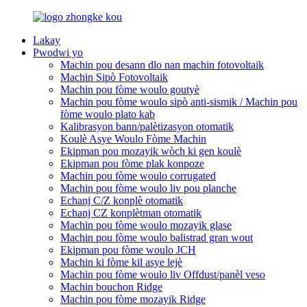
Lakay
Pwodwi yo
Machin pou desann dlo nan machin fotovoltaik
Machin Sipò Fotovoltaik
Machin pou fòme woulo goutyè
Machin pou fòme woulo sipò anti-sismik / Machin pou
fòme woulo plato kab
Kalibrasyon bann/palètizasyon otomatik
Koulè Asye Woulo Fòme Machin
Ekipman pou mozayik wòch ki gen koulè
Ekipman pou fòme plak konpoze
Machin pou fòme woulo corrugated
Machin pou fòme woulo liv pou planche
Echanj C/Z konplè otomatik
Echanj CZ konplètman otomatik
Machin pou fòme woulo mozayik glase
Machin pou fòme woulo balistrad gran wout
Ekipman pou fòme woulo JCH
Machin ki fòme kil asye lejè
Machin pou fòme woulo liv Offdust/panèl veso
Machin bouchon Ridge
Machin pou fòme mozayik Ridge