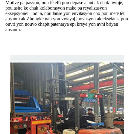
Motive pa pasyon, nou fè efò pou depase atant ak chak pwojè,
pou asire ke chak kolaborasyon make pa reyalizasyon
eksepsyonèl. Jodi a, nou lanse yon envitasyon cho pou mete tèt
ansanm ak Zhongke nan yon vwayaj inovasyon ak ekselans, pou
ouvri yon nouvo chapit patenarya epi kreye yon avni briyan
ansanm.