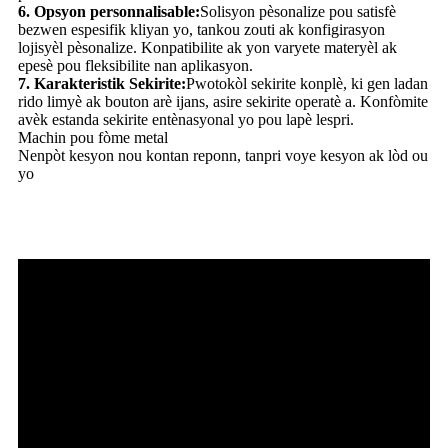
6. Opsyon personnalisable:
Solisyon pèsonalize pou satisfè
bezwen espesifik kliyan yo, tankou zouti ak konfigirasyon
lojisyèl pèsonalize. Konpatibilite ak yon varyete materyèl ak
epesè pou fleksibilite nan aplikasyon.
7. Karakteristik Sekirite:
Pwotokòl sekirite konplè, ki gen ladan
rido limyè ak bouton arè ijans, asire sekirite operatè a. Konfòmite
avèk estanda sekirite entènasyonal yo pou lapè lespri.
Machin pou fòme metal
Nenpòt kesyon nou kontan reponn, tanpri voye kesyon ak lòd ou
yo