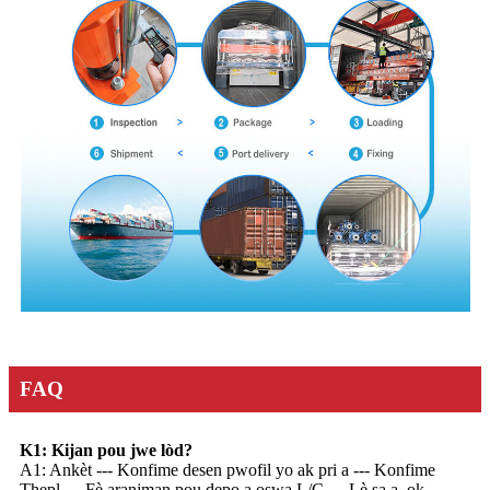
FAQ
K1: Kijan pou jwe lòd?
A1: Ankèt --- Konfime desen pwofil yo ak pri a --- Konfime
Thepl --- Fè aranjman pou depo a oswa L/C --- Lè sa a, ok