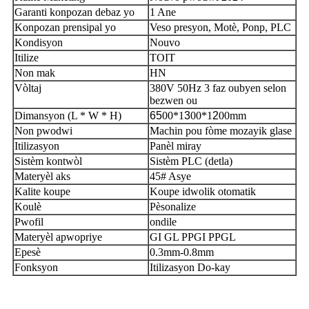
Garanti konpozan debaz yo
1 Ane
Konpozan prensipal yo
Veso presyon, Motè, Ponp, PLC
Kondisyon
Nouvo
Itilize
TOIT
Non mak
HN
Vòltaj
380V 50Hz 3 faz oubyen selon
bezwen ou
Dimansyon (L * W * H)
65
00*1
3
00*1
2
00mm
Non pwodwi
Machin pou fòme mozayik glase
Itilizasyon
Panèl miray
Sistèm kontwòl
Sistèm PLC (detla)
Materyèl aks
45# Asye
Kalite koupe
Koupe idwolik otomatik
Koulè
Pèsonalize
Pwofil
ondile
Materyèl apwopriye
GI GL PPGI PPGL
Epesè
0.3mm-0.8mm
Fonksyon
Itilizasyon Do-kay