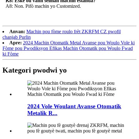
K8: Èske ou vann sèlman machin estanda?
A8: Non. Pifò machin yo Customized.
Anvan:
Machin pou fòme roulo frèt ZKRFM CZ pwofil
chanjab Purlin
Apre:
2024 Machin Otomatik Metal Avanse pou Woulo Vole ki
Fòme pou Pwodiksyon Efikas Machin Otomatik pou Woulo Fwad
ki Fòme
Kategori pwodwi yo
2024 Vole Woulant Avanse Otomatik
Metalik R...