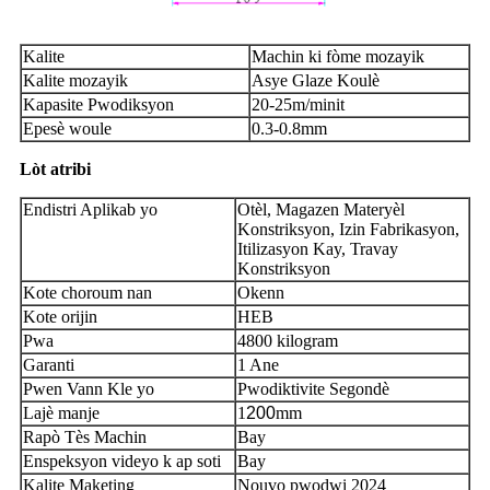
Kalite
Machin ki fòme mozayik
Kalite mozayik
Asye Glaze Koulè
Kapasite Pwodiksyon
20
-
2
5m/minit
Epesè woule
0.3-0.8mm
Lòt atribi
Endistri Aplikab yo
Otèl, Magazen Materyèl
Konstriksyon, Izin Fabrikasyon,
Itilizasyon Kay, Travay
Konstriksyon
Kote choroum nan
Okenn
Kote orijin
HEB
Pwa
4800 kilogram
Garanti
1 Ane
Pwen Vann Kle yo
Pwodiktivite Segondè
Lajè manje
1
200
mm
Rapò Tès Machin
Bay
Enspeksyon videyo k ap soti
Bay
Kalite Maketing
Nouvo pwodwi 2024