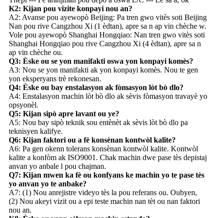
K2: Kijan pou vizite konpayi nou an?
A2: Avanse pou ayewopò Beijing: Pa tren gwo vitès soti Beijing
Nan pou rive Cangzhou Xi (1 èdtan), apre sa n ap vin chèche w.
Vole pou ayewopò Shanghai Hongqiao: Nan tren gwo vitès soti
Shanghai Hongqiao pou rive Cangzhou Xi (4 èdtan), apre sa n
ap vin chèche ou.
Q3: Èske ou se yon manifakti oswa yon konpayi komès?
A3: Nou se yon manifakti ak yon konpayi komès. Nou te gen
yon eksperyans trè rekonesan.
Q4: Èske ou bay enstalasyon ak fòmasyon lòt bò dlo?
A4: Enstalasyon machin lòt bò dlo ak sèvis fòmasyon travayè yo
opsyonèl.
Q5: Kijan sipò apre lavant ou ye?
A5: Nou bay sipò teknik sou entènèt ak sèvis lòt bò dlo pa
teknisyen kalifye.
Q6: Kijan faktori ou a fè konsènan kontwòl kalite?
A6: Pa gen okenn tolerans konsènan kontwòl kalite. Kontwòl
kalite a konfòm ak ISO9001. Chak machin dwe pase tès depistaj
anvan yo anbale l pou chajman.
Q7: Kijan mwen ka fè ou konfyans ke machin yo te pase tès
yo anvan yo te anbake?
A7: (1) Nou anrejistre videyo tès la pou referans ou. Oubyen,
(2) Nou akeyi vizit ou a epi teste machin nan tèt ou nan faktori
nou an.