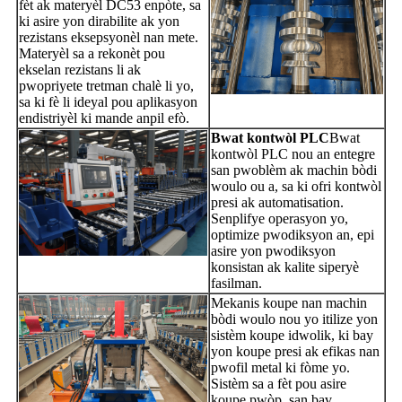
fèt ak materyèl DC53 enpòte, sa
ki asire yon dirabilite ak yon
rezistans eksepsyonèl nan mete.
Materyèl sa a rekonèt pou
ekselan rezistans li ak
pwopriyete tretman chalè li yo,
sa ki fè li ideyal pou aplikasyon
endistriyèl ki mande anpil efò.
Bwat kontwòl PLC
Bwat
kontwòl PLC nou an entegre
san pwoblèm ak machin bòdi
woulo ou a, sa ki ofri kontwòl
presi ak automatisation.
Senplifye operasyon yo,
optimize pwodiksyon an, epi
asire yon pwodiksyon
konsistan ak kalite siperyè
fasilman.
Mekanis koupe nan machin
bòdi woulo nou yo itilize yon
sistèm koupe idwolik, ki bay
yon koupe presi ak efikas nan
pwofil metal ki fòme yo.
Sistèm sa a fèt pou asire
koupe pwòp, san bav,