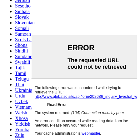
Serbian
Sesotho
Sinhala
Slovak
Slovenian
Somali
Samoan
Scots Gaelic
Shona
Sindhi
Sundanese
Swahili
Tajik
Tamil
Telugu
Thai
Ukrainian
Urdu
Uzbek
Vietnamese
Welsh
Xhosa
Yiddish
Yoruba
Zulu