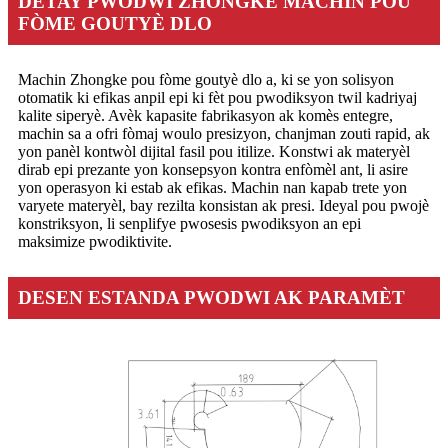
DETAY PWODWI ZHONGKE MACHIN POU
FÒME GOUTYÈ DLO
Machin Zhongke pou fòme goutyè dlo a, ki se yon solisyon
otomatik ki efikas anpil epi ki fèt pou pwodiksyon twil kadriyaj
kalite siperyè. Avèk kapasite fabrikasyon ak komès entegre,
machin sa a ofri fòmaj woulo presizyon, chanjman zouti rapid, ak
yon panèl kontwòl dijital fasil pou itilize. Konstwi ak materyèl
dirab epi prezante yon konsepsyon kontra enfòmèl ant, li asire
yon operasyon ki estab ak efikas. Machin nan kapab trete yon
varyete materyèl, bay rezilta konsistan ak presi. Ideyal pou pwojè
konstriksyon, li senplifye pwosesis pwodiksyon an epi
maksimize pwodiktivite.
DESEN ESTANDA PWODWI AK PARAMÈT