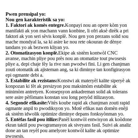
Pwen prensipal yo:
Nou gen karakteristik sa yo:
1. Faktori ak komès entegre.
Konpayi nou an opere kòm yon
manifakti ak yon machann vann konbine, li ofri aksè dirèk a pri
faktori ak yon seri sèvis konplè. Nou gen yon prezans solid sou
mache mondyal la, sa ki asire ke nou rete okouran de dènye
tandans yo ak bezwen kliyan yo.
2. Otomatizasyon konplè.
Ekipe ak sistèm kontwòl CNC
avanse, machin pliye pou près nou an otomatize tout pwosesis
pliye a, depi chaje fèy la rive nan pwodwi fini. Li gen chanjman
zouti otomatik ak ajisteman ang, sa ki diminye tan konfigirasyon
epi ogmante debi a.
3. Estabilite ak rezistans:
Konstwi ak materyèl kalite siperyè ak
konpozan ki fèt ak presizyon pou maksimòm estabilite ak
minimòm antretyen. Konsepsyon ankadreman solid ak tolerans
sere asire pèfòmans konstan sou long peryòd itilizasyon.
4. Segondè efikasite:
Vitès koube rapid ak chanjman zouti rapid
ogmante anpil to pwodiksyon yo. Motè efikas nan domèn enèji
ak sistèm idwolik optimize diminye depans fonksyònman yo.
5. Entèfas fasil pou itilize:
Panèl kontwòl entwisyon ak koòdone
ekran taktil pou pwogramasyon ak siveyans fasil. Suivi ak analiz
done an tan reyèl pou amelyore kontwòl kalite ak optimize
pwosesis.