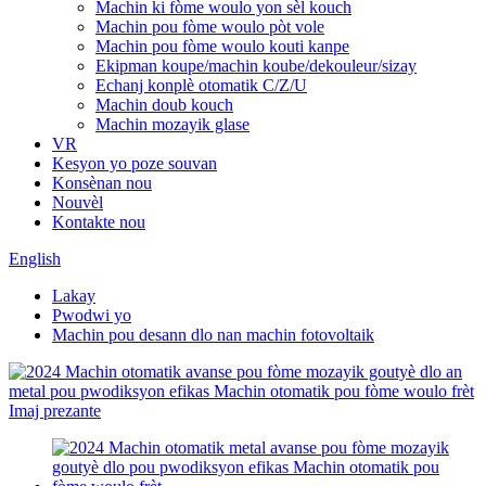
Machin ki fòme woulo yon sèl kouch
Machin pou fòme woulo pòt vole
Machin pou fòme woulo kouti kanpe
Ekipman koupe/machin koube/dekouleur/sizay
Echanj konplè otomatik C/Z/U
Machin doub kouch
Machin mozayik glase
VR
Kesyon yo poze souvan
Konsènan nou
Nouvèl
Kontakte nou
English
Lakay
Pwodwi yo
Machin pou desann dlo nan machin fotovoltaik