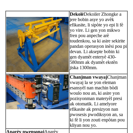
Dekolè
Dekoiler Zhongke a
jere bobin asye yo avèk
efikasite, li sipòte yo epi li fè
yo vire. Li gen yon mikwo
fren pou anpeche arè
toudenkou, sa ki asire sekirite
pandan operasyon inèsi pou pi
devan. Li aksepte bobin ki
gen dyamèt enteryè 430-
580mm ak dyamèt ekstèn
jiska 1300mm.
Chanjman vwayaj
Chanjman
vwayaj la se yon eleman
esansyèl nan machin bòdi
woulo nou an, ki asire yon
pozisyonman materyèl presi
ak otomatik. Li amelyore
efikasite ak presizyon nan
pwosesis pwodiksyon an, sa
ki fè li yon zouti enpòtan pou
kliyan nou yo.
Aparèy pwensonaj
Aparèy