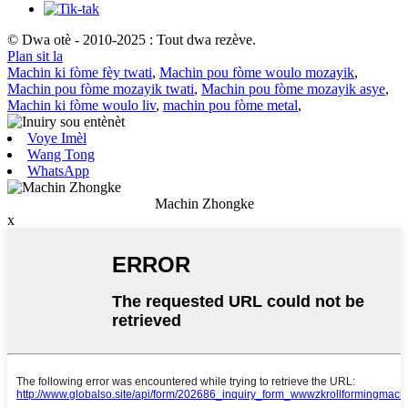
© Dwa otè - 2010-2025 : Tout dwa rezève.
Plan sit la
Machin ki fòme fèy twati
,
Machin pou fòme woulo mozayik
,
Machin pou fòme mozayik twati
,
Machin pou fòme mozayik asye
,
Machin ki fòme woulo liv
,
machin pou fòme metal
,
Voye Imèl
Wang Tong
WhatsApp
Machin Zhongke
x