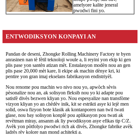
amelyore kalite jeneral
pwodwi fini yo.
ENTWODIKSYON KONPAYI AN
Pandan de deseni, Zhongke Rolling Machinery Factory te byen
anrasinen nan tè fètil teknoloji woule a, li reyini yon ekip ki gen
plis pase yon santèn atizan mèt. Enstalasyon modèn nou an gen
plis pase 20,000 mèt kare, li ekipe ak machin dènye kri, ki
pentire yon gran imaj ekselans fabrikasyon endistriyèl.
Nou renome pou machin wo nivo nou yo, apwòch sèvis
pèsonalize nou an, ak solisyon fleksib nou yo ki adapte pou
satisfè divès bezwen kliyan yo. Nou espesyalize nan transfòme
vizyon kliyan yo an chèdèv inik, kit se estrikti asye ki lejè men
solid, oswa fizyon bote klasik ak kontanporen nan twil twati
glase, nou bay solisyon konplè pou aplikasyon pou twati ak
revètman miray, ansanm ak liy pwodiksyon asye efikas tip C/Z.
Avèk yon pòtfolyo pwodwi rich ak divès, Zhongke fabrike avèk
ladrès rèv kolore nan mond achitekti a.